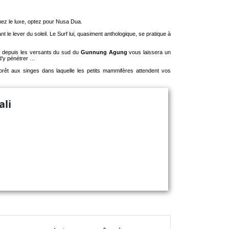
imez le luxe, optez pour Nusa Dua.
t le lever du soleil. Le Surf lui, quasiment anthologique, se pratique à
ma depuis les versants du sud du
Gunnung Agung
vous laissera un
 d’y pénétrer …
orêt aux singes dans laquelle les petits mammifères attendent vos
ali