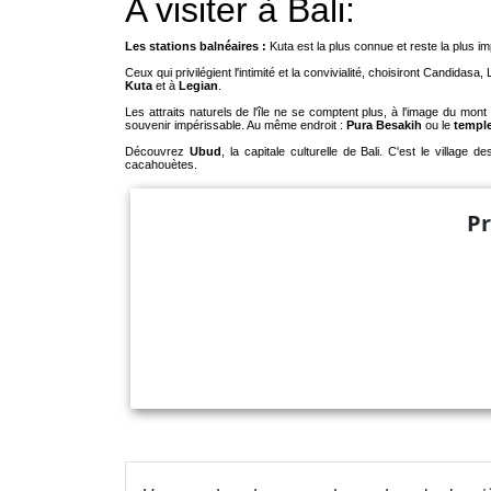
A visiter à Bali:
Les stations balnéaires :
Kuta est la plus connue et reste la plus i
Ceux qui privilégient l'intimité et la convivialité, choisiront Candida
Kuta
et à
Legian
.
Les attraits naturels de l'île ne se comptent plus, à l'image du m
souvenir impérissable. Au même endroit :
Pura Besakih
ou le
templ
Découvrez
Ubud
, la capitale culturelle de Bali. C'est le village 
cacahouètes.
Pr