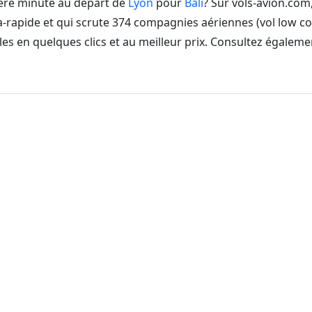
ière minute au départ de
Lyon
pour
Bali
? Sur vols-avion.com
-rapide et qui scrute 374 compagnies aériennes (vol low co
es en quelques clics et au meilleur prix. Consultez égaleme