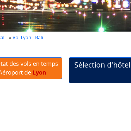
ali
»
Vol Lyon - Bali
 état des vols en temps
Sélection d'hôtel
'Aéroport de
Lyon