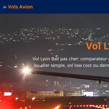
Vols Avion
Vol L
Vol Lyon Bali pas cher: comparateur de
ou aller simple, vol low cost ou der