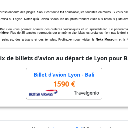
mpressionnante des plages. Sanur est tout à fait semblable, les touristes en moins. Si vous a
sa, Lovina ou Legian. Notez qu'à Lovina Beach, les dauphins rendent visite aux bateaux juste avan
ont Batur où vous pourrez admirer des cratères volcaniques et un splendide lac. Le panora
e Mère
. Plus de 35 temples regroupés sur un même site. Mais les profanes n’ont pas le droit
des peintres, des artisans et des temples. Profitez-en pour visiter le
Neka Museum
et la f
ix de billets d'avion au départ de Lyon pour B
Billet d'avion Lyon - Bali
1590 €
Travelgenio