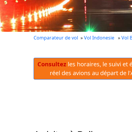
Comparateur de vol
»
Vol Indonesie
»
Vol B
Consultez
les horaires, le suivi et
réel des avions au départ de l