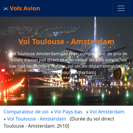
Vols Avion
Vol Toulouse - Amsterdam
Vol Toulouse Amsterdam pas cher: comparateur de prix de
billets d'avion (vol direct et aller-retour ou aller simple, vol
low cost ou dernière minute, vol sec en départ immédiat de
Toulouse pour Amsterdam)
*****
Comparateur de vol
»
Vol Pays-bas
»
Vol Amsterdam
»
Vol Toulouse - Amsterdam
(Durée du vol direct
Toulouse - Amsterdam: 2h10)