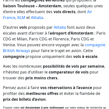
Parmi les
compagnies aériennes
qui proposent la
liaison Toulouse – Amsterdam
, seules quelques unes
d’entre elles effectuent des
vols directs
, dont
Air
France
,
KLM
et
Alitalia
.
D’autres
vols
proposés par
Alitalia
font aussi deux
escales avant d’arriver à l’
aéroport d’Amsterdam
: Paris
CDG et Milan, Paris CDG et Florence, Paris CDG et
Venise. Vous pouvez encore voyager avec la
compagnie
British Airways
pour faire le trajet en avion. Cette
compagnie
propose uniquement des
vols à escale
.
Avec les nombreuses
possibilités de vols par semaine
,
n’hésitez pas d’utiliser le
comparateur de vols
pour
trouver des
prix moins chers
.
Pensez aussi à faire
vos réservations à l’avance
pour
profiter des
meilleures offres
et éviter la flambée de
prix des billets d’avion
.
Trouver votre
vol Amsterdam à prix intéressant
sur notre moteur de recherche au