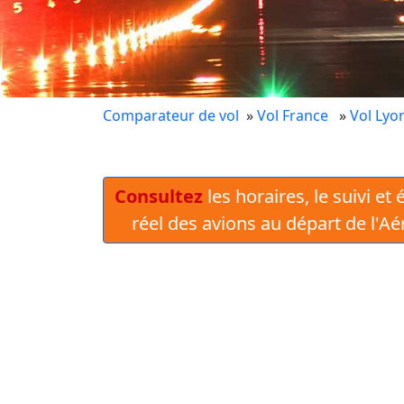
Comparateur de vol
»
Vol France
»
Vol Lyo
Consultez
les horaires, le suivi et
réel des avions au départ de l'A