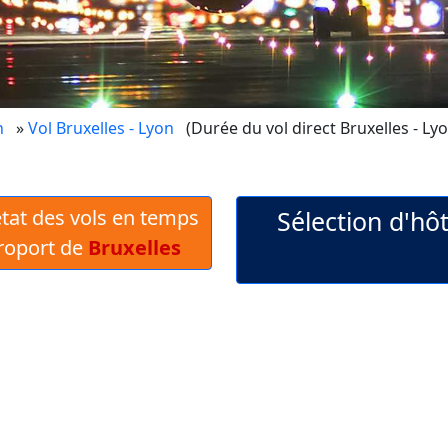
n
»
Vol Bruxelles - Lyon
(Durée du vol direct Bruxelles - Lyo
 état des vols en temps
Sélection d'hô
éroport de
Bruxelles