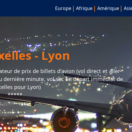
Europe
Afrique
Amérique
Asi
xelles - Lyon
ur de prix de billets d'avion (vol direct et aller-
ou dernière minute, vol sec en départ immédiat de
elles pour Lyon)
*****