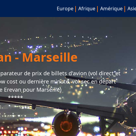
Europe
Afrique
Amérique
Asi
an - Marseille
arateur de prix de billets d'avion (vol direct et
 low cost ou dernière minute, vol sec en départ
 Erevan pour Marseille)
*****