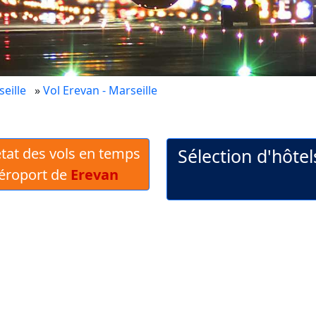
eille
»
Vol Erevan - Marseille
 état des vols en temps
Sélection d'hôtel
Aéroport de
Erevan