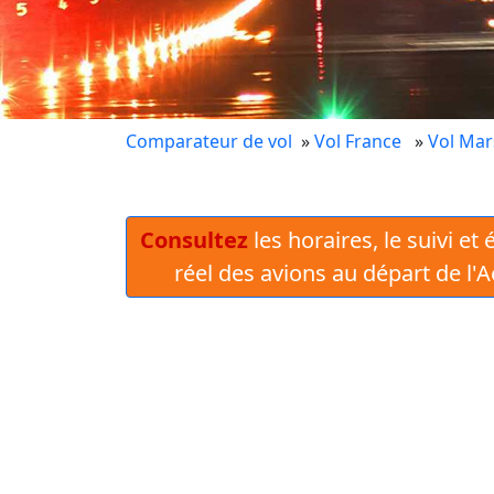
Comparateur de vol
»
Vol France
»
Vol Mars
Consultez
les horaires, le suivi et
réel des avions au départ de l'