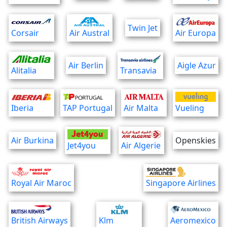
Twin Jet
Corsair
Air Austral
Air Europa
Air Berlin
Aigle Azur
Alitalia
Transavia
Iberia
TAP Portugal
Air Malta
Vueling
Air Burkina
Openskies
Jet4you
Air Algerie
Royal Air Maroc
Singapore Airlines
British Airways
Klm
Aeromexico