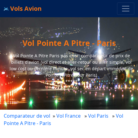
Vols Avion
Vol Pointe A Pitre - Paris
Vol Pointe A Pitre Paris pas cher: comparateur de prix de
billets d'avion (vol direct et aller-retour ou aller simple, vol
low cost ou dernière minute, vol sec en départ immédiat de
Pointe A Pitre pour Paris)
*****
Comparateur de vol
»
Vol France
»
Vol Paris
»
Vol
Pointe A Pitre - Paris