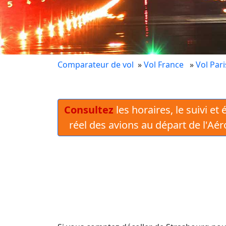
Comparateur de vol
»
Vol France
»
Vol Pari
Consultez
les horaires, le suivi et
réel des avions au départ de l'Aé