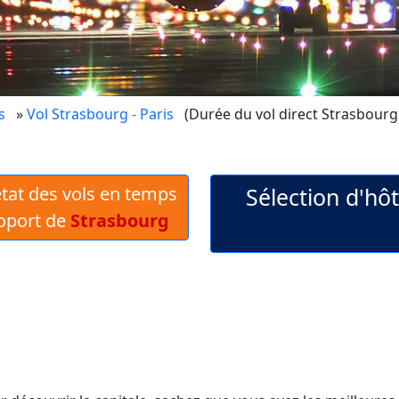
s
»
Vol Strasbourg - Paris
(Durée du vol direct Strasbourg 
 état des vols en temps
Sélection d'hôt
roport de
Strasbourg