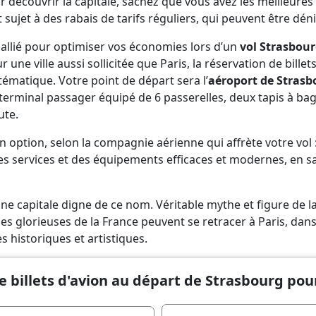
découvrir la capitale, sachez que vous avez les meilleures 
t sujet à des rabais de tarifs réguliers, qui peuvent être dé
 allié pour optimiser vos économies lors d’un
vol Strasbour
 une ville aussi sollicitée que Paris, la réservation de billets
matique. Votre point de départ sera l’
aéroport de Stras
n terminal passager équipé de 6 passerelles, deux tapis à b
ute.
en option, selon la compagnie aérienne qui affrète votre vol 
es services et des équipements efficaces et modernes, en s
’une capitale digne de ce nom. Véritable mythe et figure de 
s glorieuses de la France peuvent se retracer à Paris, da
s historiques et artistiques.
e billets d'avion au départ de Strasbourg pou